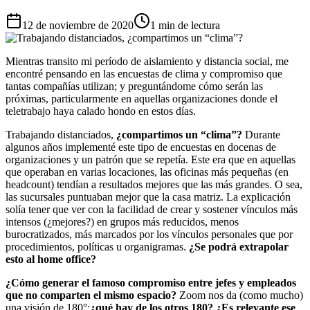
12 de noviembre de 2020
1 min de lectura
Mientras transito mi período de aislamiento y distancia social, me
encontré pensando en las encuestas de clima y compromiso que
tantas compañías utilizan; y preguntándome cómo serán las
próximas, particularmente en aquellas organizaciones donde el
teletrabajo haya calado hondo en estos días.
Trabajando distanciados,
¿compartimos un “clima”?
Durante
algunos años implementé este tipo de encuestas en docenas de
organizaciones y un patrón que se repetía. Este era que en aquellas
que operaban en varias locaciones, las oficinas más pequeñas (en
headcount) tendían a resultados mejores que las más grandes. O sea,
las sucursales puntuaban mejor que la casa matriz. La explicación
solía tener que ver con la facilidad de crear y sostener vínculos más
intensos (¿mejores?) en grupos más reducidos, menos
burocratizados, más marcados por los vínculos personales que por
procedimientos, políticas u organigramas.
¿Se podrá extrapolar
esto al home office?
¿Cómo generar el famoso compromiso entre jefes y empleados
que no
comparten el mismo espacio?
Zoom nos da (como mucho)
una visión de 180°;
¿qué hay de los otros 180?
¿
Es relevante ese