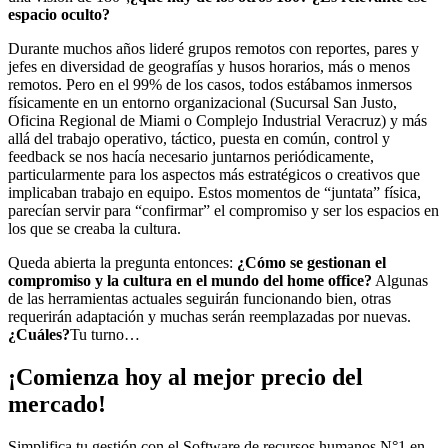
espacio oculto?
Durante muchos años lideré grupos remotos con reportes, pares y
jefes en diversidad de geografías y husos horarios, más o menos
remotos. Pero en el 99% de los casos, todos estábamos inmersos
físicamente en un entorno organizacional (Sucursal San Justo,
Oficina Regional de Miami o Complejo Industrial Veracruz) y más
allá del trabajo operativo, táctico, puesta en común, control y
feedback se nos hacía necesario juntarnos periódicamente,
particularmente para los aspectos más estratégicos o creativos que
implicaban trabajo en equipo. Estos momentos de “juntata” física,
parecían servir para “confirmar” el compromiso y ser los espacios en
los que se creaba la cultura.
Queda abierta la pregunta entonces:
¿Cómo se gestionan el
compromiso y la
cultura en el mundo del home office?
Algunas
de las herramientas actuales seguirán funcionando bien, otras
requerirán adaptación y muchas serán reemplazadas por nuevas.
¿Cuáles?
Tu turno…
¡Comienza hoy al mejor precio del
mercado!
Simplifica tu gestión con el Software de recursos humanos N°1 en