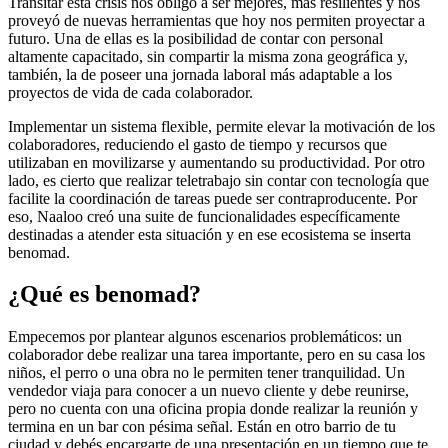
Transitar esta crisis nos obligó a ser mejores, más resilientes y nos
proveyó de nuevas herramientas que hoy nos permiten proyectar a
futuro. Una de ellas es la posibilidad de contar con personal
altamente capacitado, sin compartir la misma zona geográfica y,
también, la de poseer una jornada laboral más adaptable a los
proyectos de vida de cada colaborador.
Implementar un sistema flexible, permite elevar la motivación de los
colaboradores, reduciendo el gasto de tiempo y recursos que
utilizaban en movilizarse y aumentando su productividad. Por otro
lado, es cierto que realizar teletrabajo sin contar con tecnología que
facilite la coordinación de tareas puede ser contraproducente. Por
eso, Naaloo creó una suite de funcionalidades específicamente
destinadas a atender esta situación y en ese ecosistema se inserta
benomad.
¿Qué es benomad?
Empecemos por plantear algunos escenarios problemáticos: un
colaborador debe realizar una tarea importante, pero en su casa los
niños, el perro o una obra no le permiten tener tranquilidad. Un
vendedor viaja para conocer a un nuevo cliente y debe reunirse,
pero no cuenta con una oficina propia donde realizar la reunión y
termina en un bar con pésima señal. Están en otro barrio de tu
ciudad y debés encargarte de una presentación en un tiempo que te