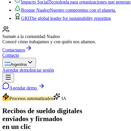
Impacto Social
Tecnología para organizaciones que generan
Bosque Naaloo
Nuestro compromiso con el planeta.
GRI
The global leader for sustainability reporting
Sumate a la comunidad Naaloo
Conocé cómo trabajamos y con quién nos aliamos.
Contactanos
Contacto
Argentina
Agendar demo
Iniciar sesión
Agendar demo
Procesos automatizados
IA
Recibos de sueldo digitales
enviados y firmados
en un clic