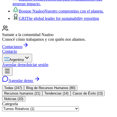
generan impacto.
Bosque Naaloo
Nuestro compromiso con el planeta.
GRI
The global leader for sustainability reporting
Sumate a la comunidad Naaloo
Conocé cómo trabajamos y con quién nos aliamos.
Contactanos
Contacto
Argentina
Agendar demo
Iniciar sesión
Agendar demo
Todas
(
247
)
Blog de Recursos Humanos
(
80
)
Recursos humanos
(
21
)
Tendencias
(
14
)
Casos de Éxito
(
13
)
Noticias
(
10
)
Categoría